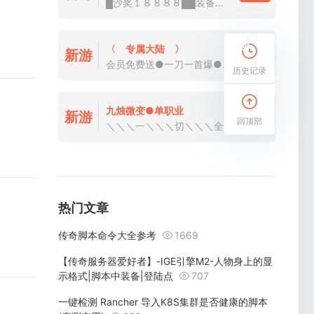
█沙奖１８８８８██装备保值██超低消费
〈 专属大陆 〉
新游
详情
会员免费送●一刀一首爆●一怪一专属
历史记录
九烛微变●单职业
新游
详情
回顶部
＼＼＼一＼＼＼切＼＼＼全＼＼＼爆＼＼＼
热门文章
传奇脚本命令大全参考
1669
【传奇服务器爱好者】-IGE引擎M2-人物身上的显
示格式|脚本中装备|登陆点
707
一键检测 Rancher 导入K8S集群是否健康的脚本