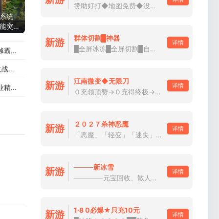
赞助好打◆地图免费◆没有套路◆散人好混
系统
能突
群体切割█神器
新游
详情
█全屏冰冻█全屏切割█自动挂机█免费通关
封神？
鉴赏
江南微变◆无限刀
新游
详情
解析
０充领顶赞→０充得终极→０充玩通关一
２０２７杀神恶魔
新游
详情
「恶魔」「轻变」「迷失」「专属」「火龙」
────新冰雪
新游
详情
──────元宝回收、散人打米──────
1·8 0必爆★只充10元
新游
详情