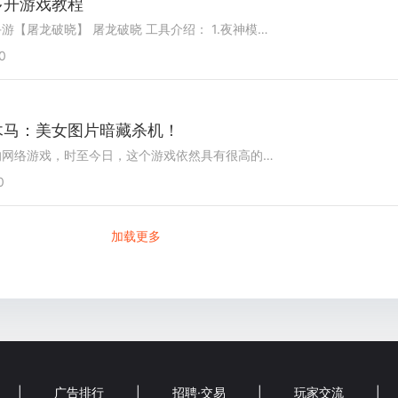
多开游戏教程
所以今天分享下如何多开传奇手游【屠龙破晓】 屠龙破晓 工具介绍： 1.夜神模拟器（雷电模拟器也可以/收费的蓝光云也可以 ） 2.飞猪动态IP 操作步骤： 第一步，安装安卓模拟器 安卓模拟器 第二步,再模拟器种安装...
0
木马：美女图片暗藏杀机！
热血传奇是多年以前十分经典的网络游戏，时至今日，这个游戏依然具有很高的人气。同时，互联网上有大量的私服可以让有“情怀”的玩家重温经典。但是，正是由于这些私服十分泛滥，很容易被一些图谋不轨的黑客利用来做...
0
加载更多
|
广告排行
|
招聘·交易
|
玩家交流
|