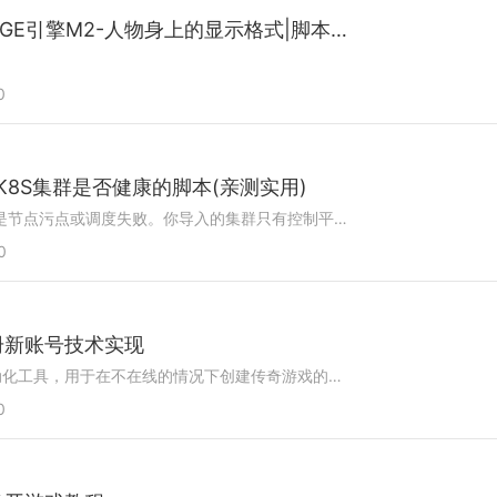
【传奇服务器爱好者】-IGE引擎M2-人物身上的显示格式|脚本中装备|登陆点
0
导入K8S集群是否健康的脚本(亲测实用)
如果是 1/1 但 Pod 没有，可能是节点污点或调度失败。你导入的集群只有控制平面节点，没有部署 node agent（可能是因为 agent 没安装成功，或者节点标签不对）。Rancher 相关 Pod（cattle-cluster-agent、cattle-...
0
册新账号技术实现
简介：传奇脱机程序是一种自动化工具，用于在不在线的情况下创建传奇游戏的新账号。本程序包含多个技术要点，包括数据包的加密与解密、网络协议的分段与验证、人物信息的判断、数据格式化与分析，以及用户输入的...
0