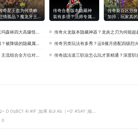
传奇星王盔为何堪称
传奇合击版本隐藏神
传奇新百区分身
悲情孤品？魔龙牙王
装有多强？法师专属
加持，玩家真的
冠深度解析
魔意麻痹戒指深度解
破100级吗？
析
森林四大高爆怪物盘点
传奇火龙版本隐藏神器？龙炎之刃为何能超越霸者之刃
降级的隐藏属性真相解析
传奇另类玩法有多秀？运8偃月搭配四级烈火战士
组合全方位对比选型攻略
传奇战法道三职业怎么玩才算精通？深度职业精髓
------常用命令----- wRZiTIXTQ~ D 0qBC1 4i #IF ;如果 &Ul Ab（=G' #SAY ;输出字符串 "lv5;~ 8! #ACT ;执行命令 S"3zNKGzp break ;结束命令 LW;! ;Ti3 close ;结束对话 |dJz%&...*o=$`G oM ------条件命令----...
0