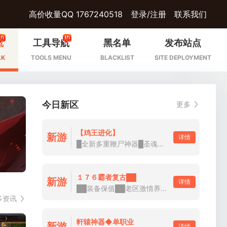
高价收量QQ 1767240518
登录/注册
联系我们
流
工具导航
黑名单
发布站点
LK
TOOLS MENU
BLACKLIST
SITE DEPLOYMENT
今日新区
更多
【鸡王进化】
新游
详情
█全新多重鞭尸神器█圣魂致命一击██
１７６霸者复古██
新游
详情
██装备保值██老区激情养老██免费白嫖██
多资讯
軒辕神器◆单职业
新游
详情