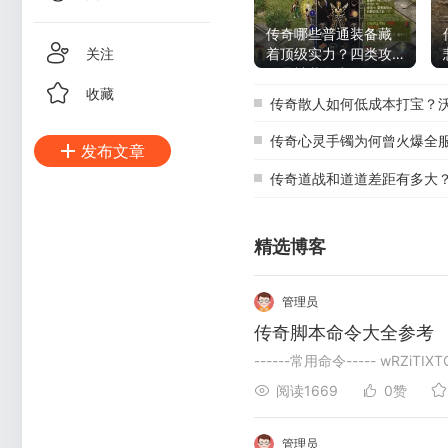
传奇哪些普通装备藏
关注
着顶级实力？四类攻5
珍品神装盘点
收藏
传奇散人如何低成本打宝？沃玛
传奇心灵手镯为何曾火爆全服？被
发布文章
传奇道战和道道差距有多大？主流
精选博客
管理员
传奇脚本命令大全参考
阅读1669
0赞
管理员