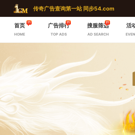
传奇广告查询第一站 同步54.com
首页
广告排行
搜服筛选
活
HOME
TOP ADS
AD SEARCH
EVEN