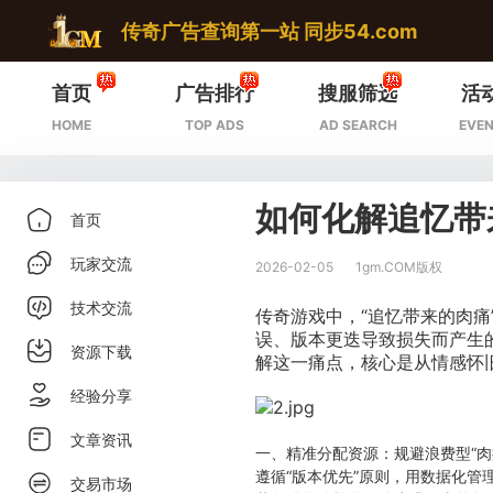
传奇广告查询第一站 同步54.com
首页
广告排行
搜服筛选
活
HOME
TOP ADS
AD SEARCH
EVEN
如何化解追忆带
首页
玩家交流
2026-02-05
1gm.COM版权
技术交流
传奇游戏中，“追忆带来的肉
误、版本更迭导致损失而产生
资源下载
解这一痛点，核心是从情感怀
经验分享
文章资讯
一、精准分配资源：规避浪费型“肉
遵循“版本优先”原则，用数据化管
交易市场