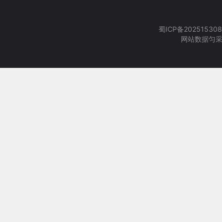
蜀ICP备202515308
网站数据匀采