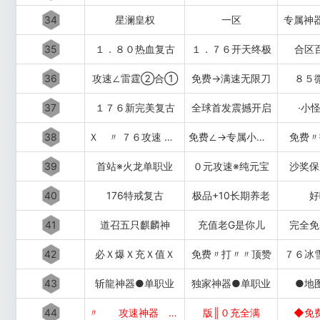
34
星澜皇权
一区
专属神
35
１．８０热血复古
１．７６开天终极
合区
36
攻速∠雷霆②合①
免费→满速无限刀
８５
37
１７６新完美复古
全球首发震撼开启
·小
38
Ｘ 〃 ７６攻速 〃 Ｘ
免费∠→专属小极品
免费〃
39
首站※火龙单职业
０元攻速※纯元宝
沙奖保
40
176特戒复古
极品+10长期养老
好
41
道召五只麒麟神
充值老G是你儿
完全免
42
必Ｘ爆Ｘ充Ｘ值Ｘ
免费〃打〃〃顶赞
７６冰
43
斩龍神器●单职业
独家神器●单职业
●地
44
〃 攻速神器 〃
版║０充全满
◆免