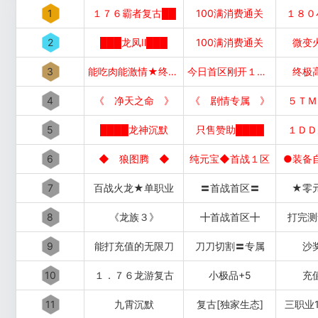
1
１７６霸者复古██
100满消费通关
１８０
2
███龙凤Ⅱ███
100满消费通关
微变
3
能吃肉能激情★终极好打
今日首区刚开１秒１秒███
终极
4
《 净天之命 》
《 剧情专属 》
５ＴＭ
5
████龙神沉默
只售赞助████
１ＤＤ
6
◆ 狼图腾 ◆
纯元宝◆首战１区
●装备
7
百战火龙★单职业
〓首战首区〓
★零
8
《龙族３》
╋首战首区╋
打完测
9
能打充值的无限刀
刀刀切割〓专属
沙
10
１．７６龙游复古
小极品+5
充
11
九霄沉默
复古[独家生态]
三职业1