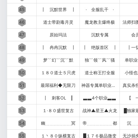
45
┃ 沉默世界 ┃
· 全服乱干 ·
46
道士带剧毒月灵
魔龙教主爆终极
法师扫
47
原始玛法
沉默专属
会
48
┃ 冉冉沉默 ┃
┃ 绝版首区 ┃
┃一
49
梦﹌幻﹌沉﹌默
独﹌领﹌风﹌骚
单职业
50
１８０道士５只虎
道士称王打全服
小怪也
51
最屌福利◆无限刀
神器专属单职业超变中变迷失
真实杀
52
┃ 刺客OL ┃
▃▃4个职业▃▃
【 
53
１·８０盛世复古
战神▲星王▲火龙
█独家
54
幽﹍﹍﹍﹍﹍﹍冥
帝﹍﹍﹍﹍﹍﹍都
沉﹍
55
１丶８０纵横复古
█１７６极品微变
无沙捐