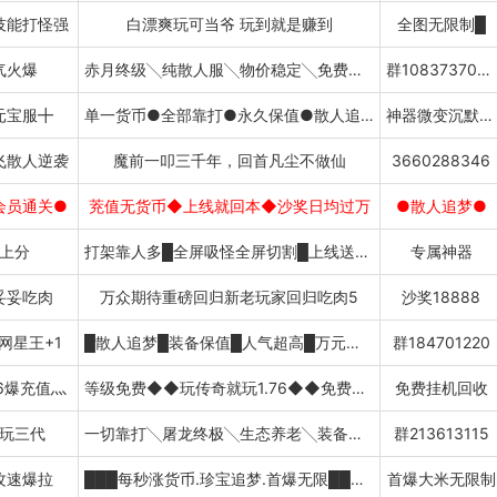
技能打怪强
白漂爽玩可当爷 玩到就是赚到
全图无限制█
气火爆
赤月终级╲纯散人服╲物价稳定╲免费挂机
群1083737056
元宝服╋
单一货币●全部靠打●永久保值●散人追梦
神器微变沉默火龙
飞散人逆袭
魔前一叩三千年，回首凡尘不做仙
3660288346
会员通关●
茺值无货币◆上线就回本◆沙奖日均过万
●散人追梦●
上分
打架靠人多█全屏吸怪全屏切割█上线送赞助
专属神器
妥妥吃肉
万众期待重磅回归新老玩家回归吃肉5
沙奖18888
网星王+1
█散人追梦█装备保值█人气超高█万元沙奖
群184701220
6爆充值灬
等级免费◆◆玩传奇就玩1.76◆◆免费挂机
免费挂机回收
玩三代
一切靠打╲屠龙终极╲生态养老╲装备保值
群213613115
攻速爆拉
███每秒涨货币.珍宝追梦.首爆无限████████
首爆大米无限制