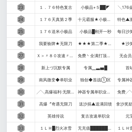
23
１．７６特色复古
小极品+５██◤
╲176
24
１７６天真第２季
十元霸服★小极品+７
特色▲
25
１７６送米小极品
小极品█刚开一秒
每日沙
26
我要验牌★无限刀
★★★第二季★★★
★沙
27
Ｘ＞〃８０攻速〃＜Ｘ
免费丶全满打顶赞▂▃▅▇
无会员
28
新上づ沉默专属
专属▁▃▅█
首
29
南风微变◆单职业
独创◆首战①区
专属神
30
╱╲高爆福利·无限刀╱╲
神器专属单职业超变中变迷失
免费╱
31
高爆〞奇遇无限刀
送沙捐▲送满回馈
32
英雄传说
复古攻速单职业
元
33
１ＬＨ█烈火冰雪
无充值████████████
１ＬＨ