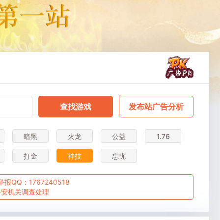
查找游戏
发布站广告分析
暗黑
火龙
公益
1.76
打金
神技
忘忧
Q：1767240518
公安机关调查处理