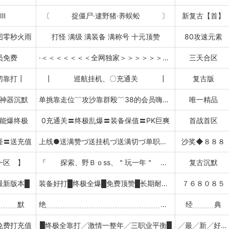
Ⅲ
〔 捉僵尸·逮野猪·养蜈蚣 〕
新复古【首】
图零秒火雨
打怪 满级 满装备 满称号 十元顶赞
80攻速元素
员免费
·＜＜＜＜＜＜＜全网独家＞＞＞＞＞＞＞＞
三天合区
切靠打┃
┃ 巡航挂机、〇充通关 ┃
复古版
神器沉默
单挑靠走位﹌攻沙靠群殴﹌38的会员嗨一年
唯一精品
能爆终极
0充通关〓终极乱爆〓装备保值〓PK巨爽
首战首区
怪〓送充值
上线●送满赞づ送挂机づ送满切づ单职业超变沉默火龙微变中变大极品公益神技暗黑忘忧冰雪
沙奖◆８８８
一区 】
『 探索、野Ｂｏss、＂玩一年＂ 』
复古沉默
最新版本█
装备好打█终极全爆█免费顶赞█长期耐玩█
７６８０８５
﹍﹍﹍默
绝﹍﹍﹍﹍﹍﹍﹍﹍﹍﹍﹍﹍﹍﹍﹍﹍﹍﹍版
经﹍﹍﹍典
免费打充值
█终极全靠打╱激情一整年╱三职业平衡█
╱最╱新╱好╱玩╱版╱本