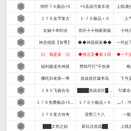
12
情怀７６极品+5
+5圣战可换车房
上线满
13
１７６金币复古
１·７６极品＋６
人
14
女娲╋单职业
首区╋╋独家新版
╋纯
15
神灵残面【首季】
◆◆神器探索◆◆
一件起
16
((( 我是皇 )))
◆纯元宝◆真１区
●一个
17
福利服迷失神器
赞助可打°不伤身
晚
18
哪吒归来第一季
首战首区爆率高
下号
19
１８０飞扬合击
████首战首区████
引爆全
20
１７６免费极品+5〓道招猛虎〓
１７６小极品＋６
灬1．7
21
１７６复古传奇
顶赞三十八
一服
22
███太初之始
新玩法首战██
上线