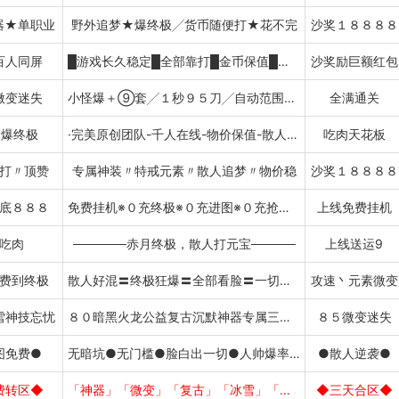
器★单职业
野外追梦★爆终极╱货币随便打★花不完
沙奖１８８８８
百人同屏
█游戏长久稳定█全部靠打█金币保值█百人攻城█
沙奖励巨额红包
微变迷失
小怪爆＋⑨套╱１秒９５刀╱自动范围捡物
全满通关
怪爆终极
·完美原创团队-千人在线-物价保值-散人吃肉
吃肉天花板
打〃顶赞
专属神装〃特戒元素〃散人追梦〃物价稳
沙奖１８８８８
底８８８
免费挂机※０充终极※０充进图※０充抢紅包
上线免费挂机
吃肉
──────赤月终极，散人打元宝─────
上线送运9
费到终极
散人好混〓终极狂爆〓全部看脸〓一切靠打
攻速丶元素微变
雪神技忘忧
８０暗黑火龙公益复古沉默神器专属三端打元宝
８５微变迷失
图免费●
无暗坑●无门槛●脸白出一切●人帅爆率高
●散人逆袭●
费转区◆
「神器」「微变」「复古」「冰雪」「攻速」
◆三天合区◆