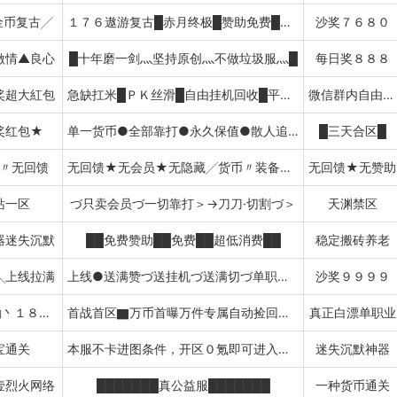
金币复古╱
１７６遨游复古█赤月终极█赞助免费█特色技能█送自动捡物挂机
沙奖７６８０
激情▲良心
█十年磨一剑灬坚持原创灬不做垃圾服灬█
每日奖８８８
奖超大紅包
急缺扛米█ＰＫ丝滑█自由挂机回收█平衡不变态█
微信群内自由买卖
奖红包★
单一货币●全部靠打●永久保值●散人追梦
█三天合区█
〃无回馈
无回馈★无会员★无隐藏╱货币〃装备保值
无回馈★无赞助
站一区
づ只卖会员づ一切靠打＞→刀刀·切割づ＞
天渊禁区
器迷失沉默
██免费赞助██免费██超低消费██
稳定搬砖养老
╲上线拉满
上线●送满赞づ送挂机づ送满切づ单职业超变沉默火龙微变中变大极品公益神技暗黑忘忧冰雪768085
沙奖９９９９
拿沙奖励丶１８８８
首战首区▇万币首曝万件专属自动捡回永久白漂づ单职业超变沉默火龙微变中变大极品公益神技暗黑忘忧冰雪
真正白漂单职业
宝通关
本服不卡进图条件，开区０氪即可进入所有图
迷失沉默神器
壹烈火网络
███████真公益服███████
一种货币通关