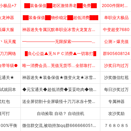
小极品+7
██装备保值██老区激情养老██免费██
2000件限时首爆
火龙神器
██装备保值██物价稳定██超低消费███
单职业大极品
高爆大服
神器迷失专属沉默单职业冰雪火龙复古神技
中变超变7680
丶玩天魔
━———————无限探索———————━
公测＞爆充值
刀刀网络
█良心公益▲无ＮＰＣ消费▲一切靠打█
群905608124
自带等级●
唯一消费会员﹏茺值无货币﹏全部靠打﹏吃肉
沙奖日均过万
元通关★
神器迷失★装备保值★微变火龙★冰雪火龙
沙奖微信红苞
试就回本
◆元宝通关◆超低消费◆妥妥吃肉◆物价稳定◆
每日沙奖过万
奖红包
送全屏切割╋全屏吸怪╋刀刀冰冻╋赞助直接领
专属神器
值可打
自动捡取 自动？ 自动挂机
攻沙奖励
00%平衡
微信群交流,被劫持加qq群666666051下载
７６８０８５