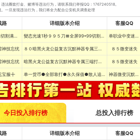
法圈套打金、赌博等违法行为，请联系我们举报QQ：1767240518。
境。一旦发现违法行为，我们将全力配合公安机关调查处理
线路
详细版本介绍
客服QQ
送满爆满切割满吸暗黑神器
變态光速1秒９９５刀〓全屏99*99切割吸血８０Ｘ８５打金忘忧复古沉默
单职业中变迷失冰雪微变
雪神技忘忧
８０暗黑火龙公益复古沉默神器专属三端打金
８５微变迷失
雪神技忘忧
暗黑火龙公益复古沉默神器专属三端打金合击
８５微变迷失
元宝服╋
单一货币●全部靠打●永久保值●散人追梦
神器微变沉默火龙
今日投入排行榜
总投入排行榜
线路
详细版本介绍
客服QQ