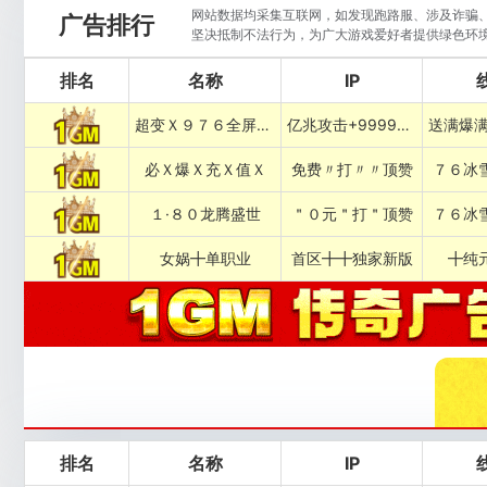
网站数据均采集互联网，如发现跑路服、涉及诈骗、违
广告排行
坚决抵制不法行为，为广大游戏爱好者提供绿色环
排名
名称
IP
超变Ｘ９７６全屏乱炸神技
亿兆攻击+999999%吸血专属
必Ｘ爆Ｘ充Ｘ值Ｘ
免费〃打〃〃顶赞
７６冰
１·８０龙腾盛世
＂０元＂打＂顶赞
７６冰
女娲╋单职业
首区╋╋独家新版
╋纯
排名
名称
IP