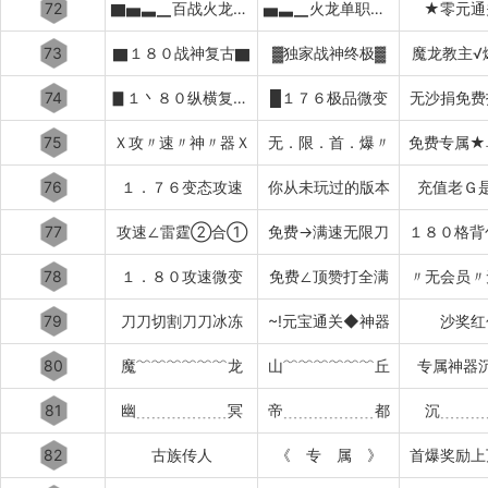
72
▇▅▃▁百战火龙▁▃▅▇
▅▃▁火龙单职业▁▃▅
★零元通
73
▇１８０战神复古▇
▓独家战神终极▓
魔龙教主√
74
▊１丶８０纵横复古▊
█１７６极品微变
无沙捐免费
75
Ｘ攻〃速〃神〃器Ｘ
无．限．首．爆〃
免费专属★
76
１．７６变态攻速
你从未玩过的版本
充值老Ｇ
77
攻速∠雷霆②合①
免费→满速无限刀
１８０格背
78
１．８０攻速微变
免费∠顶赞打全满
〃无会员〃
79
刀刀切割刀刀冰冻
~!元宝通关◆神器
沙奖红
80
魔﹌﹌﹌﹌﹌﹌龙
山﹌﹌﹌﹌﹌﹌丘
专属神器
81
幽﹍﹍﹍﹍﹍﹍冥
帝﹍﹍﹍﹍﹍﹍都
沉﹍﹍﹍
82
古族传人
《 专 属 》
首爆奖励上