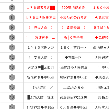
7
１７６霸者复古██
100满消费通关
１８０小极
8
⒈７６〓无限攻速〓
小极品の公益复古
火龙冰雪
9
《 净天之命 》
《 剧情专属 》
５ＴＭ丶
10
〃 攻速神器 〃
版║０充全满
◆免费转
11
１丶８０宏图火龙
１８０╱首战一区
低消费★
12
〈 专属大陆 〉
●首战一区
无限追梦
13
追梦迷失█无限刀
·满屏红怪无限首爆
╲单职
14
斩龍神器●单职业
独家神器●单职业
●地图免
15
╲ 野鸡进化 ╱
上线鸡会吸怪
地图无
16
█永劫大陆﹍攻速
必爆充值神器迷失
﹍终极全
17
軒辕神器◆单职业
０元白漂◆单职业
无暗坑无