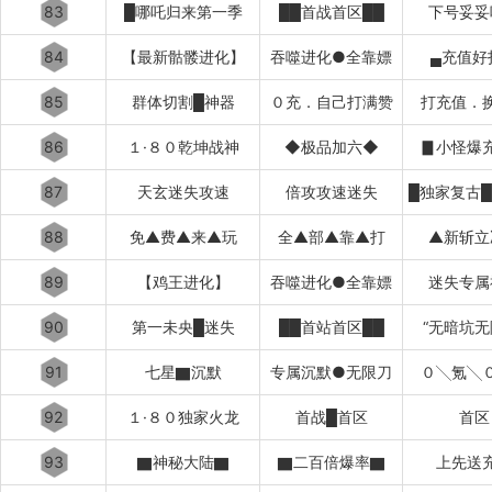
83
█哪吒归来第一季
██首战首区██
下号妥妥
84
【最新骷髅进化】
吞噬进化●全靠嫖
▄充值好
85
群体切割█神器
０充．自己打满赞
打充值．
86
１·８０乾坤战神
◆极品加六◆
▊小怪爆
87
天玄迷失攻速
倍攻攻速迷失
88
免▲费▲来▲玩
全▲部▲靠▲打
▲新斩立
89
【鸡王进化】
吞噬进化●全靠嫖
迷失专属
90
第一未央█迷失
██首站首区██
“无暗坑无
91
七星▇沉默
专属沉默●无限刀
０╲氪╲
92
１·８０独家火龙
首战█首区
首区
93
▇神秘大陆▇
▇二百倍爆率▇
上先送