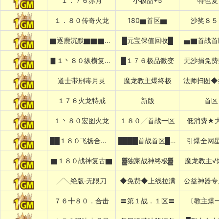
１．７６赤月
小极品+5
特色复
１．８０传奇火龙
180▆首区▆
沙奖８５
▇逐鹿沉默▇▇▇▇▇▇▇▇▇▇
█元宝保值回收█
▅▇首战首
▊１丶８０纵横复古▊
█１７６极品微变
无沙捐免费
道士带剧毒月灵
魔龙教主爆终极
法师扫图◆
１７６火龙特戒
新版
首区
１丶８０宏图火龙
１８０╱首战一区
低消费★
██１８０飞扬合击██
████首战首区████
引爆全网星
▇１８０战神复古▇
▓独家战神终极▓
魔龙教主√
╱╲绝版·无限刀
◆免费◆上线拉满
公益神器专
７６╋８０．合击
〓第１战．１区〓
〔教主爆