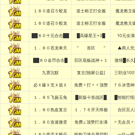
１８０道召５蛟龙
道士称王打全服
魔龙教主
１８０道召５蛟龙
道士称王打全服
魔龙教主
██８０十元合击██
█高爆星王+3█
10元全
１．８０苍龙奉天
“ 首区 ”
▲商人兜
██８０金币合击█
百区底板战神＋１
激情█长久
九霄沉默
复古[独家公益]
三职业10
必Ｘ爆Ｘ充Ｘ值Ｘ
免费〃打〃〃顶赞
７６冰雪神
１．８５飞扬玉兔
█新版╋首战区█
█智能打怪
１．８０热血复古
１．７６开天终极
合区百人
１．８０攻速微变
免费∠顶赞打全满
〃无会员〃
１８０变态大极品
疯狗刀速全屏切割
一比一爆