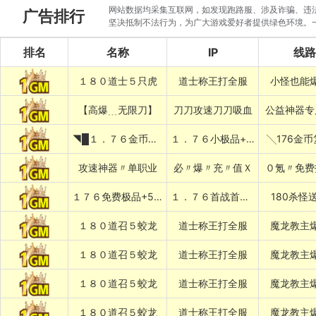
网站数据均采集互联网，如发现跑路服、涉及诈骗、违法圈
广告排行
坚决抵制不法行为，为广大游戏爱好者提供绿色环境。
排名
名称
IP
线路
１８０道士５只虎
道士称王打全服
小怪也能
【高爆﹍无限刀】
刀刀攻速刀刀吸血
公益神器专
◥█１．７６金币复古
１．７６小极品+５██◤
╲176金
攻速神器〃单职业
必〃爆〃充〃值Ｘ
０氪〃免费
１７６免费极品+5〓道招猛虎〓
１．７６首战首区刚开１秒███
180杀怪
１８０道召５蛟龙
道士称王打全服
魔龙教主
１８０道召５蛟龙
道士称王打全服
魔龙教主
１８０道召５蛟龙
道士称王打全服
魔龙教主
１８０道召５蛟龙
道士称王打全服
魔龙教主