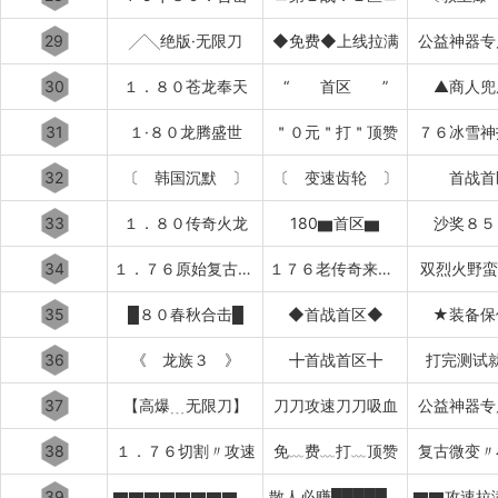
29
╱╲绝版·无限刀
◆免费◆上线拉满
公益神器专
30
１．８０苍龙奉天
“ 首区 ”
▲商人兜
31
１·８０龙腾盛世
＂０元＂打＂顶赞
７６冰雪神
32
〔 韩国沉默 〕
〔 变速齿轮 〕
首战首
33
１．８０传奇火龙
180▆首区▆
沙奖８５
34
１．７６原始复古███████
１７６老传奇来了████████
双烈火野蛮
35
█８０春秋合击█
◆首战首区◆
★装备保
36
《 龙族３ 》
╋首战首区╋
打完测试
37
【高爆﹍无限刀】
刀刀攻速刀刀吸血
公益神器专
38
１．７６切割〃攻速
免﹏费﹏打﹏顶赞
复古微变〃
39
▇▇▇▇▇▇▇▇▇▇太初之始
散人必赚█████████