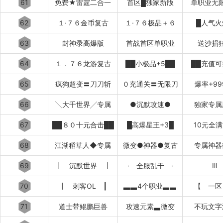
61
免费★雷霆二合一
首区█独家新版
单职业无
62
１·７６金币复古
１·７６极品＋６
█人气火
63
封神录高爆版
首战首区单职业
送沙捐
64
１．７６龙游复古
██小极品+5██
██充值可
65
疯狗超变〓刀刀斩
０充通关〓无限刀
爆率+99
66
╲大千世界╱专属
●沉默攻速●
独家专属
67
██８０十元合击██
█高爆星王+3█
10元全
68
江湖稻草人◆专属
微变●神器●复古
专属神器
69
┃ 沉默世界 ┃
· 全服乱干 ·
Ⅲ
70
┃ 刺客OL ┃
▃▃4个职业▃▃
【 一区
71
道士带鲲鹏巨兽
攻速元素▃微变
不玩文字