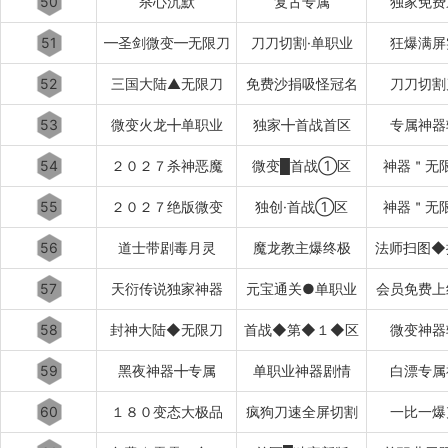
50
杀心沉默
复古专属
独家免费
51
━圣剑微变━无限刀
刀刀切割·单职业
狂爆满屏
52
三国大陆▲无限刀
免费沙捐吸怪冠名
刀刀切割
53
微变火龙╋单职业
独家╋首战首区
专属神器
54
２０２７杀神恶魔
微变█首战①区
神器＂无
55
２０２７绝版微变
独创·首战①区
神器＂无
56
道士带剧毒月灵
魔龙教主爆终极
法师扫图◆
57
天衍传说独家神器
元宝通关●单职业
会员免费上
58
封神大陆◆无限刀
首战◆第◆１◆区
微变神器
59
黑夜神器╋专属
单职业神器剧情
白漂专属
60
１８０变态大极品
疯狗刀速全屏切割
一比一爆