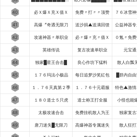
40
必Ｘ爆Ｘ充Ｘ值Ｘ
免费〃打〃〃顶赞
７６冰雪神
41
高爆〞奇遇无限刀
送沙捐▲送满回馈
公益神器专
42
攻速神器〃单职业
必〃爆〃充〃值Ｘ
０氪〃免费
43
英雄传说
复古攻速单职业
元宝通
44
独家█星王合击█
良心作坊下猛料
散人白瓢
45
１７６玛法小极品
每日追梦沙奖紅包
█群内自由
46
１．７６天真第２季
１．７６十元霸服
特色▲激情
47
１８０道士５只虎
道士称王打全服
小怪也能
48
太极攻速合击
免费挂机散人为王
独家复古
49
唐刀迷失█无限刀
高爆神器专属迷失
散人狂打