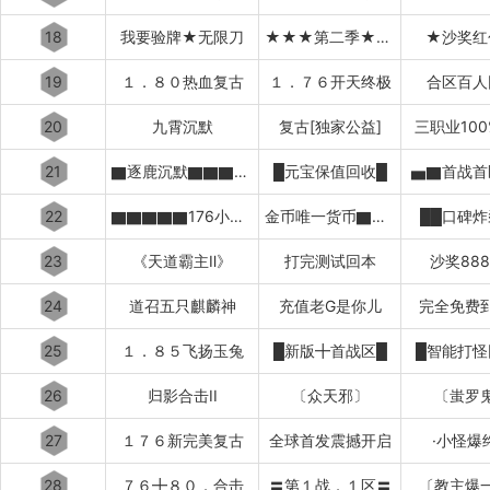
18
我要验牌★无限刀
★★★第二季★★★
★沙奖红
19
１．８０热血复古
１．７６开天终极
合区百人
20
九霄沉默
复古[独家公益]
三职业10
21
▇逐鹿沉默▇▇▇▇▇▇▇▇▇▇
█元宝保值回收█
▅▇首战首
22
▇▇▇▇▇176小极品+6
金币唯一货币▇▇▇▇▇▇
██口碑炸
23
《天道霸主Ⅱ》
打完测试回本
沙奖88
24
道召五只麒麟神
充值老G是你儿
完全免费
25
１．８５飞扬玉兔
█新版╋首战区█
█智能打怪
26
归影合击II
〔众天邪〕
〔蚩罗
27
１７６新完美复古
全球首发震撼开启
·小怪爆
28
７６╋８０．合击
〓第１战．１区〓
〔教主爆