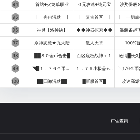
94
首站※火龙单职业
０元攻速※纯元宝
沙奖保底
95
┃ 冉冉沉默 ┃
┃ 复古首区 ┃
┃ 一切靠
96
神灵【洛神诀】
◆◆神器探索◆◆
靠装备起
97
杀神恶魔★九大陆
散人天堂
100%
98
██８０金币合击█
百区底板战神＋１
激情█长久
99
◥█１．７６金币复古
１．７６小极品+５██◤
╲176金
100
██四海沉默██
█新服首区█
攻速高爆
广告查询