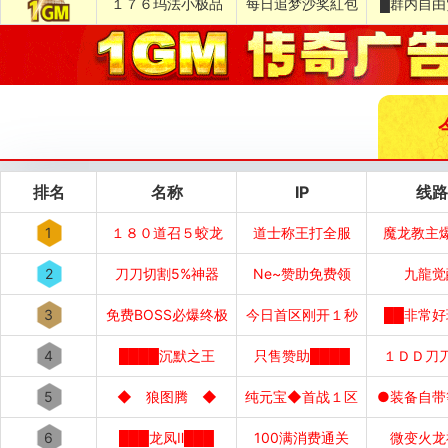
１７６玛法小极品
每日追梦沙奖紅包
█群内自由
排名
名称
IP
线路
1
１８０道召５蛟龙
道士称王打全服
魔龙教主
2
刀刀切割5%神器
Ne~赞助免费领
九龍觉
3
免费BOSS必爆终极
今日首区刚开１秒
██非常好
4
████沉默之王
只售赞助████
１ＤＤ刀
5
◆ 狼图腾 ◆
纯元宝◆首战１区
●装备自带
6
███龙凤Ⅱ███
100满消费通关
微变火龙