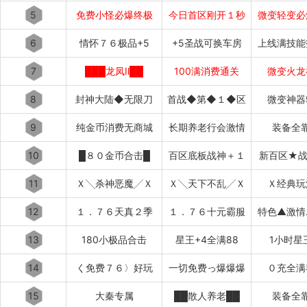
5
免费小怪必爆终极
今日首区刚开１秒
微变轻变必
6
情怀７６极品+5
+5圣战可换车房
上线满技能
7
███龙凤Ⅱ██
100满消费通关
微变火龙
8
封神大陆◆无限刀
首战◆第◆１◆区
微变神器
9
纯金币消费无商城
长期养老行会激情
装备全
10
█８０金币合击█
百区底板战神＋１
新百区★战
11
Ｘ╲杀神恶魔╱Ｘ
Ｘ╲天下不乱╱Ｘ
Ｘ经典玩
12
１．７６天真２季
１．７６十元霸服
特色▲激情
13
180小极品合击
星王+4全满88
1小时星
14
く免费７６〉好玩
一切免费っ爆爆爆
０充全满
15
大秦专属
██散人养老██
装备全