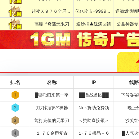
超变Ｘ９７６全屏乱炸神技
亿兆攻击+999999%吸血专属
高爆〞奇遇无限刀
送沙捐▲送满回馈
公益神器专
排名
名称
IP
线路
1
█哪吒归来第一季
██首战首区██
下号妥妥
2
刀刀切割5%神器
Ne~赞助免费领
晚上
3
能打充值的无限刀
＜赞助直接领＞
沙奖红
4
１·７６金币复古
１·７６极品＋６
█人气火