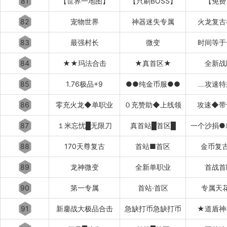
81
【世界一地图】
【只刷BOSS】
【免费
82
宠物世界
神器迷失专属
火龙复古
83
最强村长
微变
时间等于
84
★★玛法合击
★真首区★
全新战
85
1.76极品+9
●●纯金币服●●
﹏攻速特
86
零充火龙◆单职业
０充赞助◆上线领
攻速◆带
87
１米忘忧█无限刀
真首站█首区█
一个沙捐●
88
170天尊复古
首站■首区
金币复
89
龙神微变
全新单职业
首战首
90
第一专属
首站·首区
专属天
91
新鏖战大极品合击
急缺打币急缺打币
★道盾神