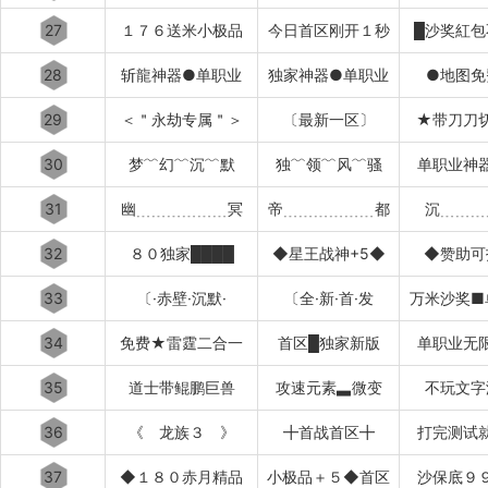
27
１７６送米小极品
今日首区刚开１秒
█沙奖紅包
28
斩龍神器●单职业
独家神器●单职业
●地图免
29
＜＂永劫专属＂＞
〔最新一区〕
★带刀刀
30
梦﹌幻﹌沉﹌默
独﹌领﹌风﹌骚
单职业神
31
幽﹍﹍﹍﹍﹍﹍冥
帝﹍﹍﹍﹍﹍﹍都
沉﹍﹍﹍
32
８０独家████
◆星王战神+5◆
◆赞助可
33
〔·赤壁·沉默·
〔全·新·首·发
万米沙奖■
34
免费★雷霆二合一
首区█独家新版
单职业无
35
道士带鲲鹏巨兽
攻速元素▃微变
不玩文字
36
《 龙族３ 》
╋首战首区╋
打完测试
37
◆１８０赤月精品
小极品＋５◆首区
沙保底９