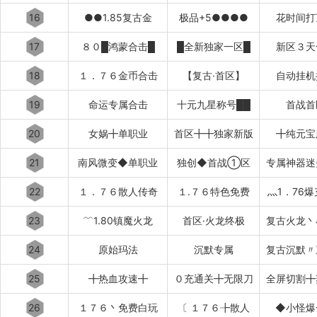
16
●●1.85复古金
极品+5●●●●
花时间打
17
８０█鸿蒙合击█
█全新独家一区█
新区３天
18
１．７６金币合击
【复古·首区】
自动挂机
19
命运专属合击
十元九星称号██
首战首
20
女娲╋单职业
首区╋╋独家新版
╋纯元宝
21
南风微变◆单职业
独创◆首战①区
专属神器迷
22
１．７６散人传奇
１.７６特色免费
灬1．76
23
﹌1.80镇魔火龙
首区·火龙终极
复古火龙丶
24
原始玛法
沉默专属
复古沉默〃
25
╋热血攻速╋
０充通关╋无限刀
全屏切割╋
26
１７６丶免费白玩
〔 １７６╊散人
◆小怪爆