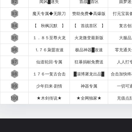
92
闻风█迷失
首战█首区
圆梦迷
93
魔天专属◆无限刀
赞助免费◆高爆版
打元宝装
94
【 秋枫沉默 】
【 首战首区 】
复古创
95
１．８５至尊火龙
火龙微变最新版
大服品
96
⒈７６枭盟攻速
极品神器█攻速
零充通关
97
仙道轮回·专属
狂暴捐献免费送
人人打
98
１７６━复古合击
█淄博屠龙出品█
合击加快终
99
少年归来·剧情
神器专属
一切可
100
★木剑传说★
★全网独家★
充值点