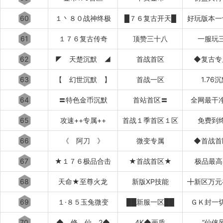
60
１丶８０战神终极
█７６复古开天█
好玩版本一
61
１７６复古传奇
顶赞三十八
一服玩
62
◤ 天楚沉默 ◢
首战首区
◆复古专
63
【 幻世沉默 】
首战一区
1.76
64
〓特色金币沉默
首站首区〓
全网最干
65
攻速++专属++
首战１季首区１区
免费到
66
《 阿刀 》
微变专属
◆首战首
67
★１７６极品合击
★首战首区★
极品最高
68
天命★至尊火龙
新版XP技能
╋新区万元
69
１·８５玉兔微变
██新服一区██
ＧＫ封一
70
◆ 修 仙 2◆
4K◆画质
”仙侠风