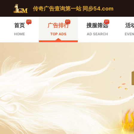
传奇广告查询第一站 同步54.com
首页
广告排行
搜服筛选
活
HOME
TOP ADS
AD SEARCH
EVEN