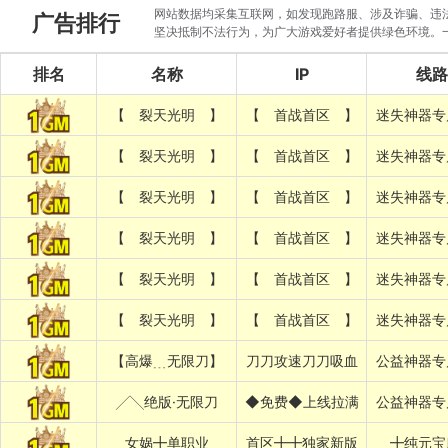
网站数据均采集互联网，如发现跑路服、涉及诈骗、违法圈
广告排行
坚决抵制不法行为，为广大游戏爱好者提供绿色环境。
排名
名称
IP
线路
【 裂天光明 】
【 首战首区 】
迷失神器专
【 裂天光明 】
【 首战首区 】
迷失神器专
【 裂天光明 】
【 首战首区 】
迷失神器专
【 裂天光明 】
【 首战首区 】
迷失神器专
【 裂天光明 】
【 首战首区 】
迷失神器专
【 裂天光明 】
【 首战首区 】
迷失神器专
【高爆﹍无限刀】
刀刀攻速刀刀吸血
公益神器专
╱╲绝版·无限刀
◆免费◆上线拉满
公益神器专
女娲╋单职业
首区╋╋独家新版
╋纯元宝