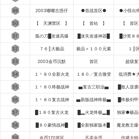
49
2003嘟嘟古惑仔
●首战首区●
●小怪出
50
【 天渊禁区 】
【 首站 】
【 首区
51
孤の刀█攻速高爆
█迷失攻速神器█
█沙奖８
52
７６║大极品
极品＋１００元素
１║
53
2003金币沉默
首区
超级复
54
１丶８０全新火龙
１８０╱复古微变
低消费★
55
１丶８０终极战神
▅复古三职业▅
█散人逆袭
56
１丶８０复古战神
▅新版战神终极▅
█终极剑甲
57
█１８０复古火龙
█▂火龙终极▂█
独家●极品
58
█８０豪情战神█
█全新独家版本█
魔龙教主爆
59
金币170首区
不卖金币
仿盛大特