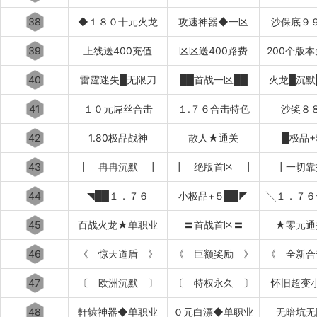
38
◆１８０十元火龙
攻速神器◆一区
沙保底９
39
上线送400充值
区区送400路费
200个版
40
雷霆迷失█无限刀
██首战一区██
火龙█沉默
41
１０元屌丝合击
１.７６合击特色
沙奖８
42
1.80极品战神
散人★通关
█极品+
43
┃ 冉冉沉默 ┃
┃ 绝版首区 ┃
┃一切靠
44
◥██１．７６
小极品+５██◤
╲１．７６
45
百战火龙★单职业
〓首战首区〓
★零元通
46
《 惊天道盾 》
《 巨额奖励 》
《 全新合
47
〔 欧洲沉默 〕
〔 特权永久 〕
怀旧超变
48
軒辕神器◆单职业
０元白漂◆单职业
无暗坑无