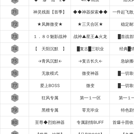
71
神灵残面【首季】
◆◆神器探索◆◆
一件起飞散
72
★凤舞微变★
★三天合区★
稳定耐
73
１．８０魅影战神
战神▲星王▲火龙
█首战首
74
【 天阳沉默 】
█复古█三职业
经典█
75
→青风沉默←
→复古长久←
急缺搬
76
无敌模式
微变神器
█一切靠
77
爱上BOSS
微变
█一切靠
78
狂风专属
第━１━区
第━１
79
黑檀专属
零充毕业
特色剧
80
至尊◆烈焰神器
专属剧情BUFF
首爆╋茴收