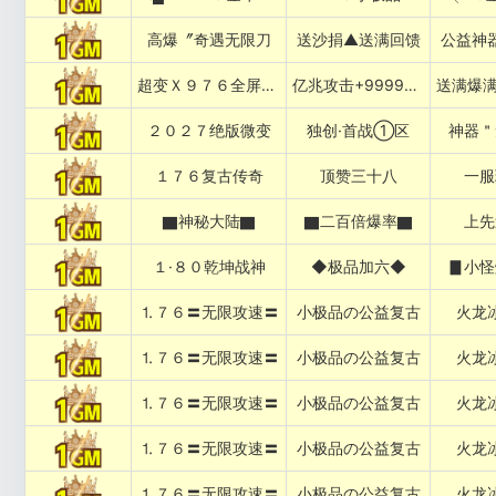
高爆〞奇遇无限刀
送沙捐▲送满回馈
公益神
超变Ｘ９７６全屏乱炸神技
亿兆攻击+999999%吸血专属
２０２７绝版微变
独创·首战①区
神器＂
１７６复古传奇
顶赞三十八
一服
▇神秘大陆▇
▇二百倍爆率▇
上先
１·８０乾坤战神
◆极品加六◆
▊小怪
⒈７６〓无限攻速〓
小极品の公益复古
火龙
⒈７６〓无限攻速〓
小极品の公益复古
火龙
⒈７６〓无限攻速〓
小极品の公益复古
火龙
⒈７６〓无限攻速〓
小极品の公益复古
火龙
⒈７６〓无限攻速〓
小极品の公益复古
火龙