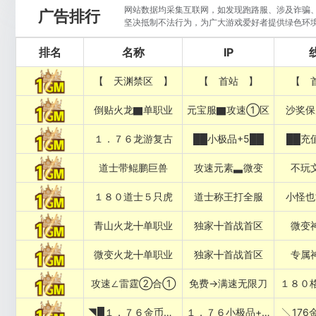
网站数据均采集互联网，如发现跑路服、涉及诈骗、违
广告排行
坚决抵制不法行为，为广大游戏爱好者提供绿色环
排名
名称
IP
【 天渊禁区 】
【 首站 】
【 
倒贴火龙▇单职业
元宝服▇攻速①区
沙奖保
１．７６龙游复古
██小极品+5██
██充
道士带鲲鹏巨兽
攻速元素▃微变
不玩
１８０道士５只虎
道士称王打全服
小怪也
青山火龙╋单职业
独家╋首战首区
微变
微变火龙╋单职业
独家╋首战首区
专属
攻速∠雷霆②合①
免费→满速无限刀
１８０
◥█１．７６金币复古
１．７６小极品+５██◤
╲176