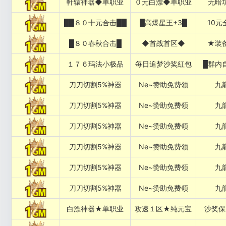
軒辕神器◆单职业
０元白漂◆单职业
无暗
██８０十元合击██
█高爆星王+3█
10元
█８０春秋合击█
◆首战首区◆
★装
１７６玛法小极品
每日追梦沙奖紅包
█群内
刀刀切割5%神器
Ne~赞助免费领
九
刀刀切割5%神器
Ne~赞助免费领
九
刀刀切割5%神器
Ne~赞助免费领
九
刀刀切割5%神器
Ne~赞助免费领
九
刀刀切割5%神器
Ne~赞助免费领
九
刀刀切割5%神器
Ne~赞助免费领
九
白漂神器★单职业
攻速１区★纯元宝
沙奖保