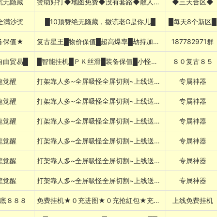
坑无隐藏
赞助好打◆地图免费◆没有套路◆散人好混
◆三天合区◆
全满沙奖
█10顶赞绝无隐藏，撒谎老G是你儿█
█每天8个新区█
备保值★
复古星王█物价保值█超高爆率█劫持加Q群
187782971群
自由贸易█
█智能挂机█ＰＫ丝滑█装备保值█小怪追梦█
８０复古８５
龍觉醒
打架靠人多~全屏吸怪全屏切割~上线送赞助
专属神器
龍觉醒
打架靠人多~全屏吸怪全屏切割~上线送赞助
专属神器
龍觉醒
打架靠人多~全屏吸怪全屏切割~上线送赞助
专属神器
龍觉醒
打架靠人多~全屏吸怪全屏切割~上线送赞助
专属神器
龍觉醒
打架靠人多~全屏吸怪全屏切割~上线送赞助
专属神器
龍觉醒
打架靠人多~全屏吸怪全屏切割~上线送赞助
专属神器
底８８８
免费挂机★０充进图★０充抢紅包★充值好打
上线免费挂机