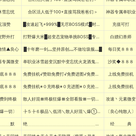
冰雪忘忧
合区活人低于100+直接骂我爸爸们＞
神器专属单职业
元顶赞
█攻速起飞+999%█无尽BOSS模式█时间为王█
充值可打
宠野外打
打野爆大米█超变态宠物单挑BOSS█专属玩法
白嫖幻兽师
激情▲良心
█十年磨一剑灬坚持原创灬不做垃圾服灬█
每日奖８８８
器专属微变
单职业冰雪超变沉默中变忘忧火龙酒鬼暗黑768085
沙奖◆８８８
底８８８
免费挂机√赞助免费打√免费进图√免费抢紅包
上线免费挂机
底８８８
免费挂机※０充终极※０充进图※０充抢紅包
上线免费挂机
费到终极
散人好混〓终极狂爆〓全部看脸〓一切靠打
攻速丶元素微变
爆一切〕
╊５╊６极品＼低消＼散人好混＼爆①切＼长久耐玩＼１切靠打
〔良心纯散人〕
﹍﹍﹍默
绝﹍﹍﹍﹍﹍﹍﹍﹍﹍﹍﹍﹍﹍﹍﹍﹍﹍﹍版
经﹍﹍﹍典