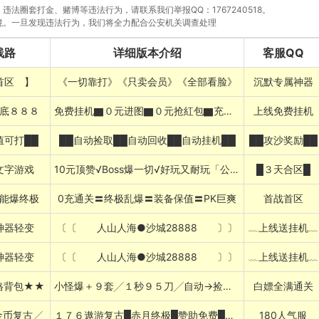
法圈套打金、赌博等违法行为，请联系我们举报QQ：1767240518。
境。一旦发现违法行为，我们将全力配合公安机关调查处理
线路
详细版本介绍
客服QQ
首区 】
《一切靠打》《只卖会员》《全部看脸》
沉默专属神器
底８８８
免费挂机▇０元进图▇０元抢紅包▇充值好打
上线免费挂机
值可打██
██自动捡取██自动回收██自动挂机██
██攻沙奖励██
文字游戏
10元顶赞√Boss爆一切√好玩又耐玩「公益」
█３天合区█
能爆终极
0充通关〓终极乱爆〓装备保值〓PK巨爽
首战首区
神器轻变
〔〔 人山人海●沙城28888 〕〕
﹏上线送挂机﹏
神器轻变
〔〔 人山人海●沙城28888 〕〕
﹏上线送挂机﹏
格背包★★
小怪爆＋９套╱１秒９５刀╱自动→捡物合成
白嫖全满通关
金币复古╱
１７６遨游复古█赤月终极█赞助免费█特色技能█送自动捡物挂机
180人气服