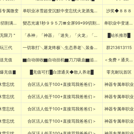
器专属微变
单职业冰雪超变沉默中变忘忧火龙酒鬼暗黑768085
沙奖◆８８８
送满爆满切割满吸暗黑神器
變态光速1秒９９５刀〓全屏99*99切割吸血８０Ｘ８５打金忘忧复古沉默
单职业中变迷失冰雪微变
无限刀＂
「杀神」「神器」「迷失」「火龙」「专属」
█站长推荐█
玩三代
一切靠打╲屠龙终极╲生态养老╲装备保值
群213613115
送充值
▇自动徊收▇自动挂机▇刀刀吸血▇追梦专属
＜免费〃通关〃＞
爆充值▊
█充值可打█白漂通关◆散人养老█
零充耐玩首区
冰雪忘忧
合区活人低于100+直接骂我爸爸们＞
神器专属单职业
冰雪忘忧
合区活人低于100+直接骂我爸爸们＞
神器专属单职业
冰雪忘忧
合区活人低于100+直接骂我爸爸们＞
神器专属单职业
冰雪忘忧
合区活人低于100+直接骂我爸爸们＞
神器专属单职业
冰雪忘忧
合区活人低于100+直接骂我爸爸们＞
神器专属单职业