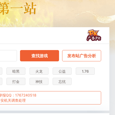
查找游戏
发布站广告分析
暗黑
火龙
公益
1.76
打金
神技
忘忧
Q：1767240518
公安机关调查处理