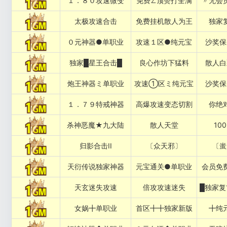
１．８０攻速微变
免费∠顶赞打全满
〃无会
太极攻速合击
免费挂机散人为王
独家
０元神器●单职业
攻速１区●纯元宝
沙奖保
独家█星王合击█
良心作坊下猛料
散人白
炮王神器ミ单职业
攻速①区ミ纯元宝
沙奖保
１．７９特戒神器
高爆攻速变态切割
你绝
杀神恶魔★九大陆
散人天堂
10
归影合击II
〔众天邪〕
〔蚩
天衍传说独家神器
元宝通关●单职业
会员免
天玄迷失攻速
倍攻攻速迷失
女娲╋单职业
首区╋╋独家新版
╋纯